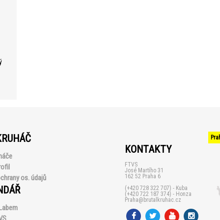
e
e
ý
KRUHÁČ
Pra
KONTAKTY
háče
FTVS
ofil
José Martího 31
162 52 Praha 6
chrany os. údajů
NDÁŘ
(+420 728 322 707) - Kuba
(+420 722 187 374) - Honza
Praha@brutalkruhac.cz
 Labem
VS