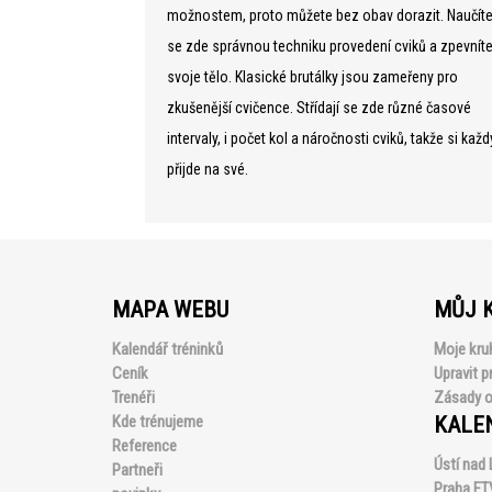
možnostem, proto můžete bez obav dorazit. Naučít
se zde správnou techniku provedení cviků a zpevnít
svoje tělo. Klasické brutálky jsou zameřeny pro
zkušenější cvičence. Střídají se zde různé časové
intervaly, i počet kol a náročnosti cviků, takže si každ
přijde na své.
MAPA WEBU
MŮJ 
Kalendář tréninků
Moje kru
Ceník
Upravit pr
Trenéři
Zásady o
Kde trénujeme
KALE
Reference
Ústí nad
Partneři
Praha FT