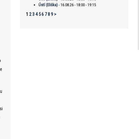
Ústí (Eliška)
- 16.08.26 - 18:00 - 19:15
1
2
3
4
5
6
7
8
9
>
o
se
ku
si
c