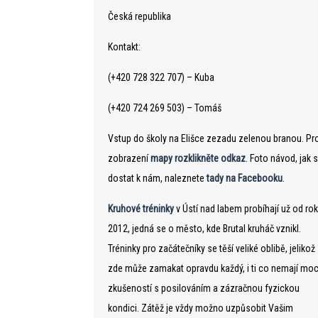
Česká republika
Kontakt:
(+420 728 322 707) – Kuba
(+420 724 269 503) – Tomáš
Vstup do školy na Elišce zezadu zelenou branou. Pr
zobrazení
mapy rozklikněte odkaz
. Foto návod, jak 
dostat k nám, naleznete
tady na Facebooku
.
Kruhové tréninky
v Ústí nad labem probíhají už od ro
2012, jedná se o město, kde Brutal kruháč vznikl.
Tréninky pro začátečníky se těší veliké oblibě, jelikož 
zde může zamakat opravdu každý, i ti co nemají mo
zkušeností s posilováním a zázračnou fyzickou
kondici. Zátěž je vždy možno uzpůsobit Vašim