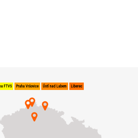
ha FTVS
Praha Vršovice
Ústí nad Labem
Liberec