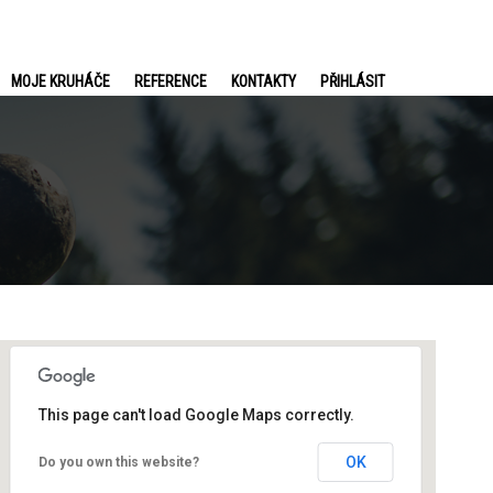
MOJE KRUHÁČE
REFERENCE
KONTAKTY
PŘIHLÁSIT
This page can't load Google Maps correctly.
OK
Do you own this website?
Ústí
E. Krásnohorské 3084/8 - Ústí nad Labem