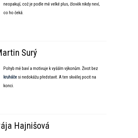
neopakují, což je podle mě velké plus, člověk nikdy neví,
co ho čeká.
artin Surý
Pohyb mě baví a motivuje k vyšším výkonům. Život bez
kruháče
si nedokážu představit. A ten skvělej pocit na
konci.
ája Hajnišová