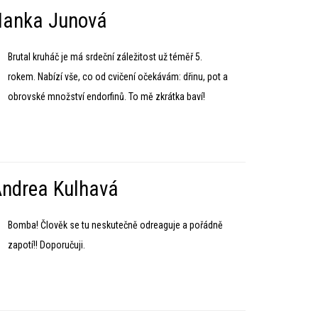
anka Junová
Brutal kruháč je má srdeční záležitost už téměř 5.
rokem. Nabízí vše, co od cvičení očekávám: dřinu, pot a
obrovské množství endorfinů. To mě zkrátka baví!
ndrea Kulhavá
Bomba! Člověk se tu neskutečně odreaguje a pořádně
zapotí!! Doporučuji.