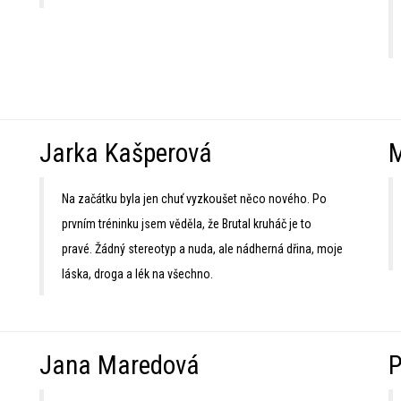
Jarka Kašperová
M
Na začátku byla jen chuť vyzkoušet něco nového. Po
prvním tréninku jsem věděla, že Brutal kruháč je to
pravé. Žádný stereotyp a nuda, ale nádherná dřina, moje
láska, droga a lék na všechno.
Jana Maredová
P