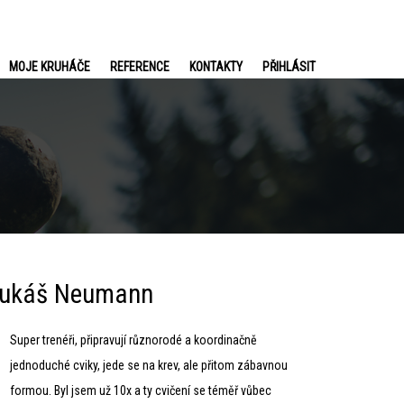
MOJE KRUHÁČE
REFERENCE
KONTAKTY
PŘIHLÁSIT
Lukáš Neumann
Super trenéři, připravují různorodé a koordinačně
jednoduché cviky, jede se na krev, ale přitom zábavnou
formou. Byl jsem už 10x a ty cvičení se téměř vůbec