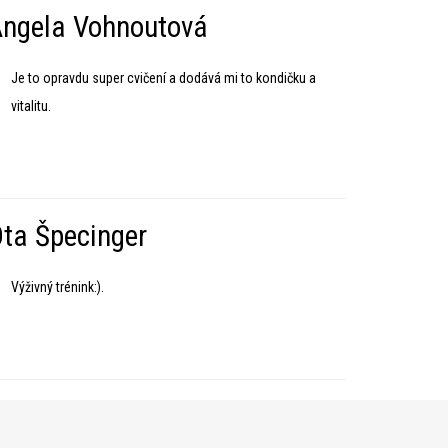
ngela Vohnoutová
Je to opravdu super cvičení a dodává mi to kondičku a
vitalitu.
ta Špecinger
Výživný trénink:).