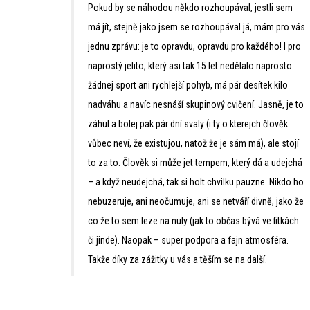
Pokud by se náhodou někdo rozhoupával, jestli sem
má jít, stejně jako jsem se rozhoupával já, mám pro vás
jednu zprávu: je to opravdu, opravdu pro každého! I pro
naprostý jelito, který asi tak 15 let nedělalo naprosto
žádnej sport ani rychlejší pohyb, má pár desítek kilo
nadváhu a navíc nesnáší skupinový cvičení. Jasně, je to
záhul a bolej pak pár dní svaly (i ty o kterejch člověk
vůbec neví, že existujou, natož že je sám má), ale stojí
to za to. Člověk si může jet tempem, který dá a udejchá
– a když neudejchá, tak si holt chvilku pauzne. Nikdo ho
nebuzeruje, ani neočumuje, ani se netváří divně, jako že
co že to sem leze na nuly (jak to občas bývá ve fitkách
či jinde). Naopak – super podpora a fajn atmosféra.
Takže díky za zážitky u vás a těším se na další.