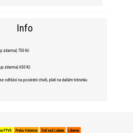
Info
up zdarma) 750 Kč
tup zdarma) 650 Kč
 odhlásí na poslední chvíli, platí na dalším tréninku
ha FTVS
Praha Vršovice
Ústí nad Labem
Liberec