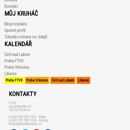
novinky
Kontakt
MŮJ KRUHÁČ
Moje kruháče
Upravit profil
Zásady ochrany os. údajů
KALENDÁŘ
Ústí nad Labem
Praha FTVS
Praha Vršovice
Liberec
Praha FTVS
Praha Vršovice
Ústí nad Labem
Liberec
KONTAKTY
FTVS
José Martího 31
162 52 Praha 6
(+420 728 322 707) - Kuba
(+420 722 187 374) - Honza
Praha@brutalkruhac.cz