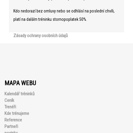
Kdo nedorazí bez omluvy nebo se odhlásí na poslední chvíli,
platí na dalším tréninku stornopoplatek 50%.
Zásady ochrany osobních údajů
MAPA WEBU
Kalendář tréninků
Ceník
Trenéři
Kde trénujeme
Reference
Partneři