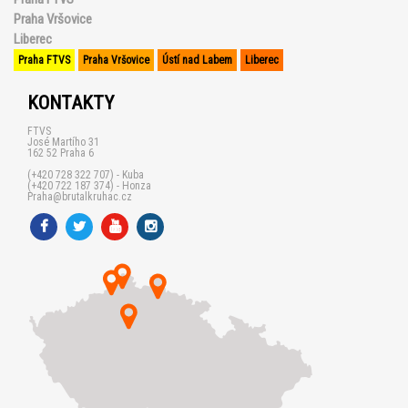
Praha Vršovice
Liberec
Praha FTVS
Praha Vršovice
Ústí nad Labem
Liberec
KONTAKTY
FTVS
José Martího 31
162 52 Praha 6
(+420 728 322 707) - Kuba
(+420 722 187 374) - Honza
Praha@brutalkruhac.cz