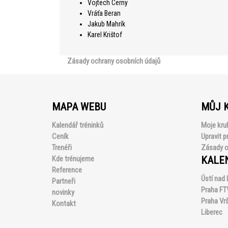
Vojtech Cerny
Vráťa Beran
Jakub Mahrík
Karel Krištof
Zásady ochrany osobních údajů
MAPA WEBU
MŮJ 
Kalendář tréninků
Moje kru
Ceník
Upravit pr
Trenéři
Zásady o
Kde trénujeme
KALE
Reference
Ústí nad
Partneři
Praha FT
novinky
Praha Vr
Kontakt
Liberec