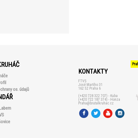
KRUHÁČ
Pra
KONTAKTY
háče
FTVS
ofil
José Martího 31
162 52 Praha 6
chrany os. údajů
NDÁŘ
(+420 728 322 707) - Kuba
(+420 722 187 374) - Honza
Praha@brutalkruhac.cz
 Labem
VS
šovice