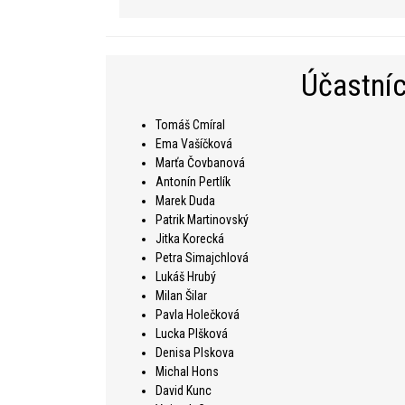
Účastníc
Tomáš Cmíral
Ema Vašíčková
Marťa Čovbanová
Antonín Pertlík
Marek Duda
Patrik Martinovský
Jitka Korecká
Petra Simajchlová
Lukáš Hrubý
Milan Šilar
Pavla Holečková
Lucka Plšková
Denisa Plskova
Michal Hons
David Kunc