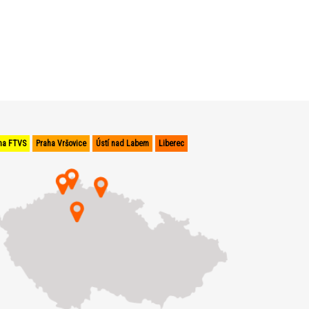
ha FTVS
Praha Vršovice
Ústí nad Labem
Liberec