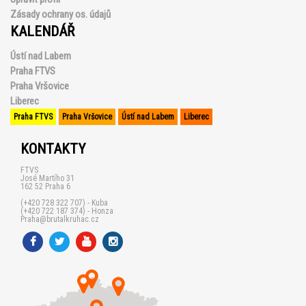
Zásady ochrany os. údajů
KALENDÁŘ
Ústí nad Labem
Praha FTVS
Praha Vršovice
Liberec
Praha FTVS
Praha Vršovice
Ústí nad Labem
Liberec
KONTAKTY
FTVS
José Martího 31
162 52 Praha 6
(+420 728 322 707) - Kuba
(+420 722 187 374) - Honza
Praha@brutalkruhac.cz