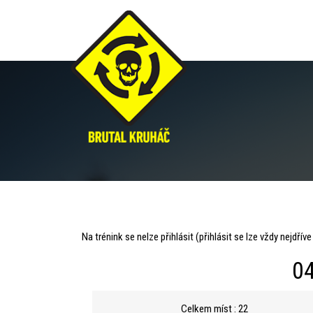
Praha
Na trénink se nelze přihlásit (přihlásit se lze vždy nejdřív
7:00
04
Celkem míst : 22