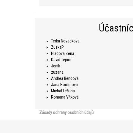
Účastníc
Terka Novackova
ZuzkaP
Hladova Zena
David Tejnor
Jenik
zuzana
Andrea Bendová
Jana Homolová
Michal Leština
Romana Vítková
Zásady ochrany osobních údajů