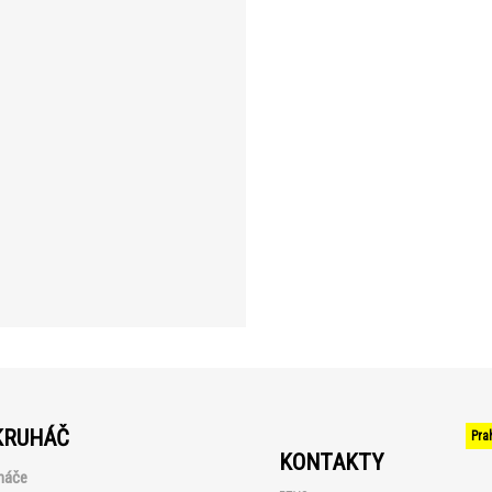
KRUHÁČ
Pra
KONTAKTY
háče