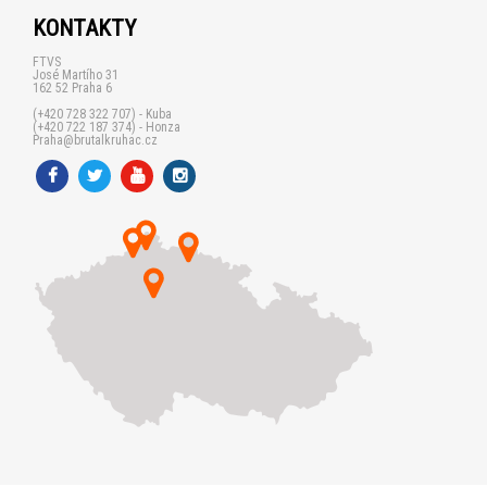
KONTAKTY
FTVS
José Martího 31
162 52 Praha 6
(+420 728 322 707) - Kuba
(+420 722 187 374) - Honza
Praha@brutalkruhac.cz