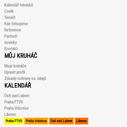
Kalendář tréninků
Ceník
Trenéři
Kde trénujeme
Reference
Partneři
novinky
Kontakt
MŮJ KRUHÁČ
Moje kruháče
Upravit profil
Zásady ochrany os. údajů
KALENDÁŘ
Ústí nad Labem
Praha FTVS
Praha Vršovice
Liberec
Praha FTVS
Praha Vršovice
Ústí nad Labem
Liberec