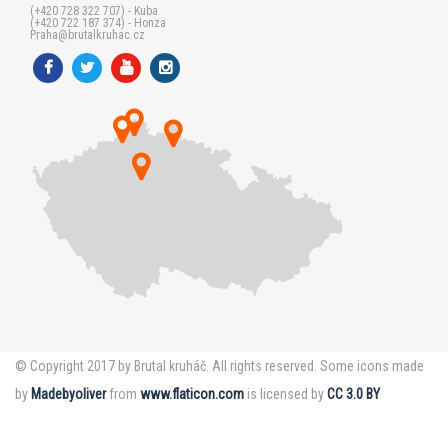
(+420 728 322 707) - Kuba
(+420 722 187 374) - Honza
Praha@brutalkruhac.cz
© Copyright 2017 by Brutal kruháč. All rights reserved. Some icons made
by
Madebyoliver
from
www.flaticon.com
is licensed by
CC 3.0 BY