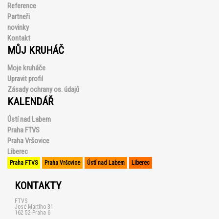
Reference
Partneři
novinky
Kontakt
MŮJ KRUHÁČ
Moje kruháče
Upravit profil
Zásady ochrany os. údajů
KALENDÁŘ
Ústí nad Labem
Praha FTVS
Praha Vršovice
Liberec
Praha FTVS
Praha Vršovice
Ústí nad Labem
Liberec
KONTAKTY
FTVS
José Martího 31
162 52 Praha 6